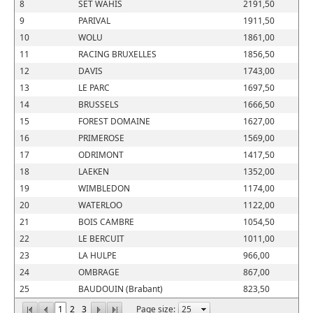
8
SET WAHIS
2191,50
9
PARIVAL
1911,50
10
WOLU
1861,00
11
RACING BRUXELLES
1856,50
12
DAVIS
1743,00
13
LE PARC
1697,50
14
BRUSSELS
1666,50
15
FOREST DOMAINE
1627,00
16
PRIMEROSE
1569,00
17
ODRIMONT
1417,50
18
LAEKEN
1352,00
19
WIMBLEDON
1174,00
20
WATERLOO
1122,00
21
BOIS CAMBRE
1054,50
22
LE BERCUIT
1011,00
23
LA HULPE
966,00
24
OMBRAGE
867,00
25
BAUDOUIN (Brabant)
823,50
1
2
3
Page size: