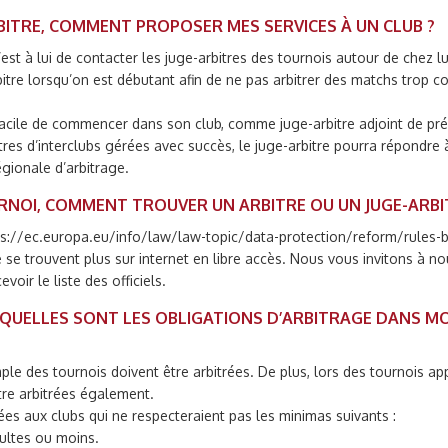
ARBITRE, COMMENT PROPOSER MES SERVICES À UN CLUB ?
est à lui de contacter les juge-arbitres des tournois autour de chez l
arbitre lorsqu’on est débutant afin de ne pas arbitrer des matchs trop
 facile de commencer dans son club, comme juge-arbitre adjoint de pré
res d’interclubs gérées avec succès, le juge-arbitre pourra répondre à 
gionale d’arbitrage.
URNOI, COMMENT TROUVER UN ARBITRE OU UN JUGE-ARBI
tps://ec.europa.eu/info/law/law-topic/data-protection/reform/rules-b
e se trouvent plus sur internet en libre accès. Nous vous invitons à n
oir le liste des officiels.
B, QUELLES SONT LES OBLIGATIONS D’ARBITRAGE DANS 
ple des tournois doivent être arbitrées. De plus, lors des tournois ap
être arbitrées également.
ées aux clubs qui ne respecteraient pas les minimas suivants :
ultes ou moins.