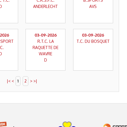
 T.C.
C.R.S.P.C.
B.SPORTS
D
ANDERLECHT
AVS
-2026
03-09-2026
03-09-2026
E SPORT
R.T.C. LA
T.C. DU BOSQUET
C.
RAQUETTE DE
D
WAVRE
D
|<
<
1
2
>
>|