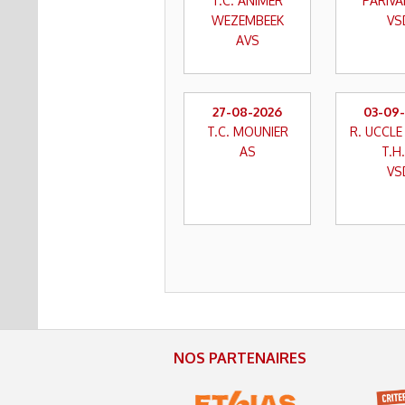
T.C. ANIMER
PARIVAL
WEZEMBEEK
VS
AVS
27-08-2026
03-09
T.C. MOUNIER
R. UCCL
AS
T.H.
VS
NOS PARTENAIRES